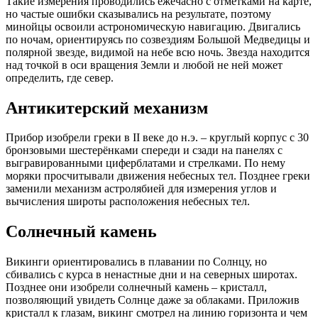
Такие измерения проводились ежечасно с отметками на карте,
но частые ошибки сказывались на результате, поэтому
минойцы освоили астрономическую навигацию. Двигались
по ночам, ориентируясь по созвездиям Большой Медведицы и
полярной звезде, видимой на небе всю ночь. Звезда находится
над точкой в оси вращения Земли и любой не ней может
определить, где север.
Антикитерский механизм
Прибор изобрели греки в II веке до н.э. – круглый корпус с 30
бронзовыми шестерёнками спереди и сзади на панелях с
выгравированными циферблатами и стрелками. По нему
моряки просчитывали движения небесных тел. Позднее греки
заменили механизм астролябией для измерения углов и
вычисления широты расположения небесных тел.
Солнечный камень
Викинги ориентировались в плавании по Солнцу, но
сбивались с курса в ненастные дни и на северных широтах.
Позднее они изобрели солнечный камень – кристалл,
позволяющий увидеть Солнце даже за облаками. Приложив
кристалл к глазам, викинг смотрел на линию горизонта и чем