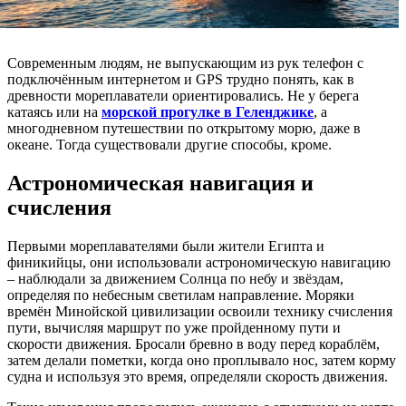
Современным людям, не выпускающим из рук телефон с
подключённым интернетом и GPS трудно понять, как в
древности мореплаватели ориентировались. Не у берега
катаясь или на
морской прогулке в Геленджике
, а
многодневном путешествии по открытому морю, даже в
океане. Тогда существовали другие способы, кроме.
Астрономическая навигация и
счисления
Первыми мореплавателями были жители Египта и
финикийцы, они использовали астрономическую навигацию
– наблюдали за движением Солнца по небу и звёздам,
определяя по небесным светилам направление. Моряки
времён Минойской цивилизации освоили технику счисления
пути, вычисляя маршрут по уже пройденному пути и
скорости движения. Бросали бревно в воду перед кораблём,
затем делали пометки, когда оно проплывало нос, затем корму
судна и используя это время, определяли скорость движения.