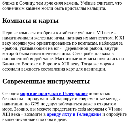
ближе к Солнцу, тем ярче сиял камень. Учёные считают, что
солнечным камнем могли быть кристаллы кальцита.
Компасы и карты
Первые компасы изобрели китайские учёные в VII веке –
намагничивали железные иглы, натирая их магнетитом. К XI
веку моряки уже ориентировались по компасам, наблюдая за
«рыбой, указывающей на юг» - деревянной рыбой, внутри
которой была намагниченная игла. Сама рыба плавала в
наполненной водой чаше. Магнитные компасы появились на
Ближнем Востоке и Европе к XIII веку. Тогда же моряки
осознали важность составления карт для навигации.
Современные инструменты
Сегодня
морские прогулки в Геленджике
полностью
безопасны – продуманный маршрут и современные методы
навигации по GPS не дадут заблудиться даже в открытом
море. Заодно, вы можете представить себя моряком с VI или
XIII века – возьмите в
аренду яхту в Геленджике
и опробуйте
вышеописанные способы в деле.