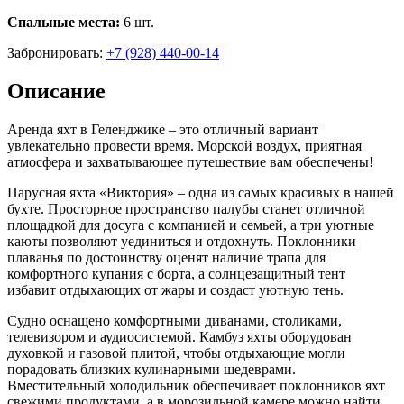
Спальные места:
6 шт.
Забронировать:
+7 (928) 440-00-14
Описание
Аренда яхт в Геленджике – это отличный вариант
увлекательно провести время. Морской воздух, приятная
атмосфера и захватывающее путешествие вам обеспечены!
Парусная яхта «Виктория» – одна из самых красивых в нашей
бухте. Просторное пространство палубы станет отличной
площадкой для досуга с компанией и семьей, а три уютные
каюты позволяют уединиться и отдохнуть. Поклонники
плаванья по достоинству оценят наличие трапа для
комфортного купания с борта, а солнцезащитный тент
избавит отдыхающих от жары и создаст уютную тень.
Судно оснащено комфортными диванами, столиками,
телевизором и аудиосистемой. Камбуз яхты оборудован
духовкой и газовой плитой, чтобы отдыхающие могли
порадовать близких кулинарными шедеврами.
Вместительный холодильник обеспечивает поклонников яхт
свежими продуктами, а в морозильной камере можно найти