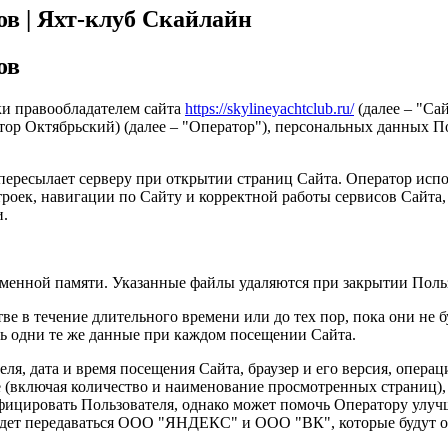
ов | Яхт-клуб Скайлайн
ов
ки правообладателем сайта
https://skylineyachtclub.ru/
(далее – "Са
тор Октябрьский) (далее – "Оператор"), персональных данных Пол
пересылает серверу при открытии страниц Сайта. Оператор испо
роек, навигации по Сайту и корректной работы сервисов Сайта,
и.
менной памяти. Указанные файлы удаляются при закрытии Польз
ве в течение длительного времени или до тех пор, пока они не
ь одни те же данные при каждом посещении Сайта.
я, дата и время посещения Сайта, браузер и его версия, операци
 (включая количество и наименование просмотренных страниц), 
ентифицировать Пользователя, однако может помочь Оператору ул
будет передаваться ООО "ЯНДЕКС" и ООО "ВК", которые будут 